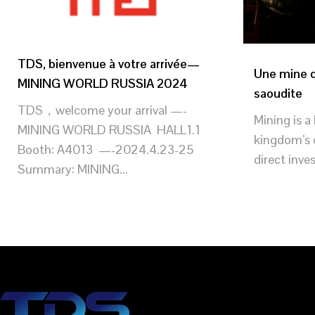
TDS, bienvenue à votre arrivée—
Une mine d
MINING WORLD RUSSIA 2024
saoudite
TDS，welcome your arrival —-
Mining is 
MINING WORLD RUSSIA HALL1.1
kingdom’s d
Booth: A4013 —-2024.4.23-25
direct inves
Summary: MINING...