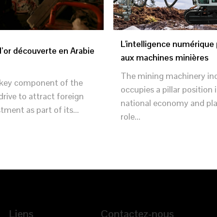
L'intelligence numérique
’or découverte en Arabie
aux machines minières
The mining machinery in
a key component of the
occupies a pillar position 
rive to attract foreign
national economy and pla
tment as part of its...
role...
Liens
Contactez-nous