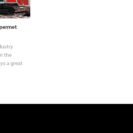
 permet
dustry
in the
ys a great