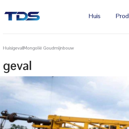
Huis
Prod
Huis
geval
Mongolië Goudmijnbouw
geval