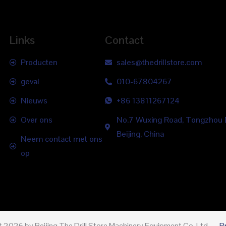
Links
Contact
Producten
sales@thedrillstore.com
geval
010-67804267
Nieuws
+86 13811267124
Over ons
No.7 Wuxing Road, Tongzhou Di
Beijing, China
Neem contact met ons
op
 2026 by Beijing The Drill Store Machinery Equipment Co, Ltd.
P