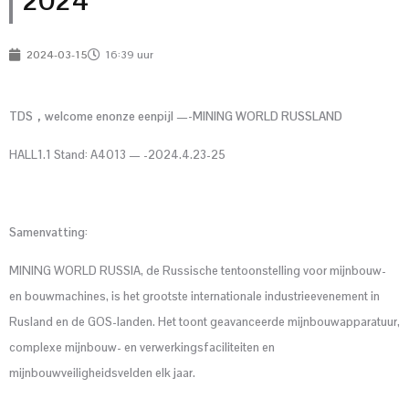
2024
2024-03-15
16:39 uur
TDS
，
w
elcome
en
onze
een
pijl
—-
MINING WORLD RUSSLAND
HALL1.1 Stand: A4013 — -2024.4.23-25
Samenvatting:
MINING WORLD RUSSIA, de Russische tentoonstelling voor mijnbouw-
en bouwmachines, is het grootste internationale industrieevenement in
Rusland en de GOS-landen. Het toont geavanceerde mijnbouwapparatuur,
complexe mijnbouw- en verwerkingsfaciliteiten en
mijnbouwveiligheidsvelden elk jaar.