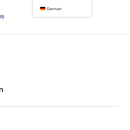
German
ns
n