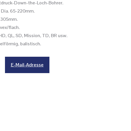
ftdruck-Down-the-Loch-Bohrer.
h Dia. 65-220mm.
5-305mm.
vex/flach.
HD, QL, SD, Mission, TD, BR usw.
lförmig, balistisch.
E-Mail-Adresse