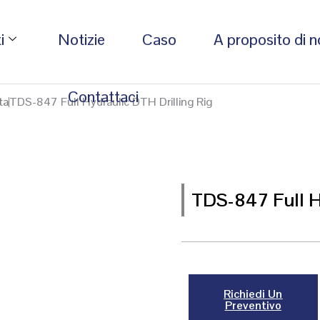
i
Notizie
Caso
A proposito di n
Contattaci
ta
TDS-847 Full Hydraulic DTH Drilling Rig
TDS-847 Full Hy
Richiedi Un
Preventivo