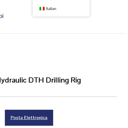
Italian
oi
draulic DTH Drilling Rig
Posta Elettronica