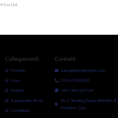
t Co, Ltd.
Collegamenti
Contatti
Prodotti
sales@thedrillstore.com
Caso
010-67804267
Notizie
+86 13811267124
A proposito di noi
No.7 Wuxing Road, distretto d
Pechino, Cina
Contattaci