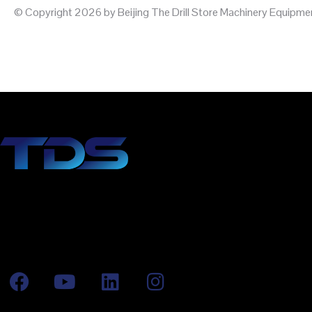
© Copyright 2026 by Beijing The Drill Store Machinery Equipmen